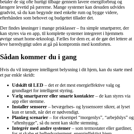
betaler de sig ofte hurtigt tilbage gennem lavere energiforbrug og
længere levetid på pærerne. Mange systemer kan desuden udvides
gradvist, så du kan begynde med enkelte rum og bygge videre,
efterhånden som behovet og budgettet tillader det.
Der findes løsninger i mange prisklasser – fra simple smartpærer, der
kan styres via en app, til komplette systemer integreret i hjemmets
øvrige smart home-teknologi. Fælles for dem er, at de gør det lettere at
leve bæredygtigt uden at gå på kompromis med komforten.
Sådan kommer du i gang
Hvis du vil integrere intelligent belysning i dit hjem, kan du starte med
et par enkle skridt:
Udskift til LED
– det er det mest energieffektive valg og
grundlaget for intelligent styring.
Vælg smartpærer eller smarte kontakter
– de kan styres via
app eller stemme.
Installer sensorer
– bevægelses- og lyssensorer sikrer, at lyset
kun er tændt, når det er nødvendigt.
Planlæg scenarier
– for eksempel “morgenlys”, “arbejdslys” og
“aftenhygge”, så du nemt kan skifte stemning.
Integrér med andre systemer
– som termostater eller gardiner,
for at skabe et helhedsorienteret, energieffektivt hjem.