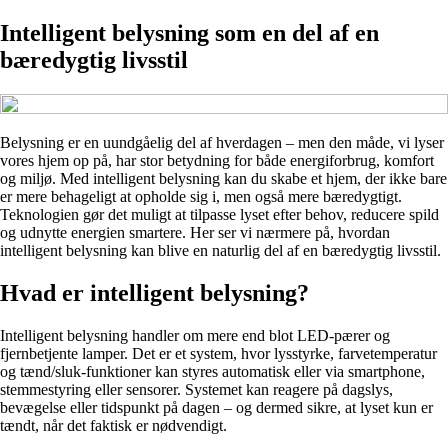
Intelligent belysning som en del af en
bæredygtig livsstil
Belysning er en uundgåelig del af hverdagen – men den måde, vi lyser
vores hjem op på, har stor betydning for både energiforbrug, komfort
og miljø. Med intelligent belysning kan du skabe et hjem, der ikke bare
er mere behageligt at opholde sig i, men også mere bæredygtigt.
Teknologien gør det muligt at tilpasse lyset efter behov, reducere spild
og udnytte energien smartere. Her ser vi nærmere på, hvordan
intelligent belysning kan blive en naturlig del af en bæredygtig livsstil.
Hvad er intelligent belysning?
Intelligent belysning handler om mere end blot LED-pærer og
fjernbetjente lamper. Det er et system, hvor lysstyrke, farvetemperatur
og tænd/sluk-funktioner kan styres automatisk eller via smartphone,
stemmestyring eller sensorer. Systemet kan reagere på dagslys,
bevægelse eller tidspunkt på dagen – og dermed sikre, at lyset kun er
tændt, når det faktisk er nødvendigt.