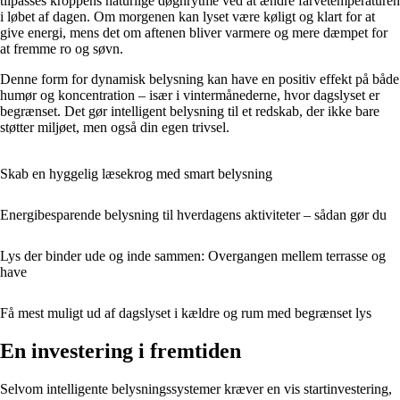
tilpasses kroppens naturlige døgnrytme ved at ændre farvetemperaturen
i løbet af dagen. Om morgenen kan lyset være køligt og klart for at
give energi, mens det om aftenen bliver varmere og mere dæmpet for
at fremme ro og søvn.
Denne form for dynamisk belysning kan have en positiv effekt på både
humør og koncentration – især i vintermånederne, hvor dagslyset er
begrænset. Det gør intelligent belysning til et redskab, der ikke bare
støtter miljøet, men også din egen trivsel.
Skab en hyggelig læsekrog med smart belysning
Energibesparende belysning til hverdagens aktiviteter – sådan gør du
Lys der binder ude og inde sammen: Overgangen mellem terrasse og
have
Få mest muligt ud af dagslyset i kældre og rum med begrænset lys
En investering i fremtiden
Selvom intelligente belysningssystemer kræver en vis startinvestering,