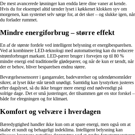
De mest avancerede løsninger kan endda lære dine vaner at kende.
Hvis du for eksempel altid tænder lyset i køkkenet klokken syv om
morgenen, kan systemet selv sørge for, at det sker – og slukke igen, når
du forlader rummet.
Mindre energiforbrug – større effekt
En af de største fordele ved intelligent belysning er energibesparelsen.
Ved at kombinere LED-teknologi med automatisering kan du reducere
strømforbruget markant. LED-pærer bruger i forvejen op til 80 %
mindre energi end traditionelle glødepærer, og når de kun er tændt, når
der er behov, bliver besparelsen endnu større.
Bevægelsessensorer i gangarealer, badeværelser og udendørsområder
sikrer, at lyset ikke står tændt unødigt. Samtidig kan lysstyrken justeres
efter dagslyset, så du ikke bruger mere energi end nødvendigt på
solrige dage. Det er små justeringer, der tilsammen gør en stor forskel –
både for elregningen og for klimaet.
Komfort og velvære i hverdagen
Bæredygtighed handler ikke kun om at spare energi, men også om at
skabe et sundt og behageligt indeklima. Intelligent belysning kan