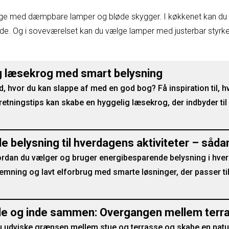
gge med dæmpbare lamper og bløde skygger. I køkkenet kan du b
jde. Og i soveværelset kan du vælge lamper med justerbar styrk
g læsekrog med smart belysning
, hvor du kan slappe af med en god bog? Få inspiration til, 
retningstips kan skabe en hyggelig læsekrog, der indbyder til
 belysning til hverdagens aktiviteter – såda
hvordan du vælger og bruger energibesparende belysning i hve
mning og lavt elforbrug med smarte løsninger, der passer til
ude og inde sammen: Overgangen mellem terr
du udviske grænsen mellem stue og terrasse og skabe en nat