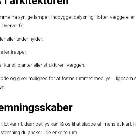
s i arkitekturen
mme fra synlige lamper. Indbygget belysning i lofter, vægge eller
 Overvej fx:
er eller under hylder.
eller trapper.
 kunst, planter eller strukturer i væggen.
ybde og giver mulighed for at forme rummet med lys – ligesom s
en.
temningsskaber
r. Et varmt, dæmpet lys kan få os til at slappe af, mens et klart, h
 stemning du ønsker i de enkelte rum.