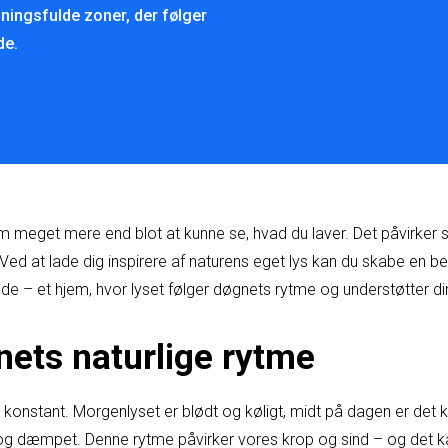
ningsfulde zoner, der følger
de.
om meget mere end blot at kunne se, hvad du laver. Det påvirker
Ved at lade dig inspirere af naturens eget lys kan du skabe en be
e – et hjem, hvor lyset følger døgnets rytme og understøtter di
nets naturlige rytme
g konstant. Morgenlyset er blødt og køligt, midt på dagen er det k
 og dæmpet. Denne rytme påvirker vores krop og sind – og det kan