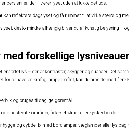
ler persienner, der filtrerer lyset uden at lukke det ude.
ge
kan reflektere dagslyset og få rummet til at virke større og me
lyset, desto mindre afhængig bliver du af kunstig belysning – o
 med forskellige lysniveaue
 ét ensartet lys – der er kontraster, skygger og nuancer. Det sam
et for at have én kraftig lampe i loftet, kan du arbejde med flere ly
erblik og bruges til daglige gøremål.
mod bestemte områder, fx læsehjørnet eller køkkenbordet.
 hygge og dybde, fx med bordlamper, væglamper eller lys bag 