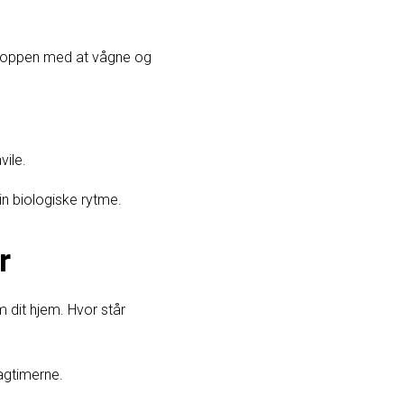
 kroppen med at vågne og
vile.
in biologiske rytme.
r
 dit hjem. Hvor står
dagtimerne.