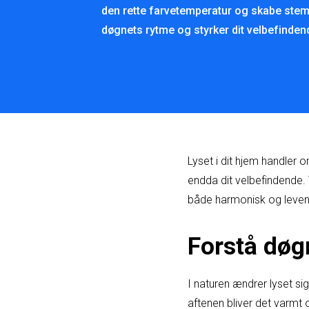
den rette farvetemperatur og skabe stem
døgnets rytme og styrker dit velbefinden
Lyset i dit hjem handler 
endda dit velbefindende. 
både harmonisk og levend
Forstå døg
I naturen ændrer lyset si
aftenen bliver det varmt