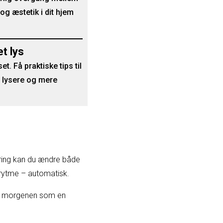
og æstetik i dit hjem
t lys
. Få praktiske tips til
en lysere og mere
yring kan du ændre både
s rytme – automatisk.
 om morgenen som en