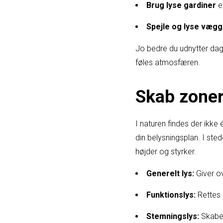
Brug lyse gardiner
el
Spejle og lyse væg
Jo bedre du udnytter dags
føles atmosfæren.
Skab zoner
I naturen findes der ikke
din belysningsplan. I sted
højder og styrker.
Generelt lys:
Giver ov
Funktionslys:
Rettes 
Stemningslys:
Skaber