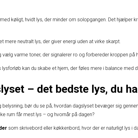
med køligt, hvidt lys, der minder om solopgangen. Det hjælper
l et mere neutralt lys, der giver energi uden at virke skarpt.
vælg varme toner, der signalerer ro og forbereder kroppen på h
s lysforløb kan du skabe et hjem, der føles mere i balance med d
yset – det bedste lys, du ha
g belysning, bør du se på, hvordan dagslyset bevæger sig gennem
lke rum får mest lys – og hvornår på dagen?
der
som skrivebord eller køkkenbord, hvor der er naturligt lys i 