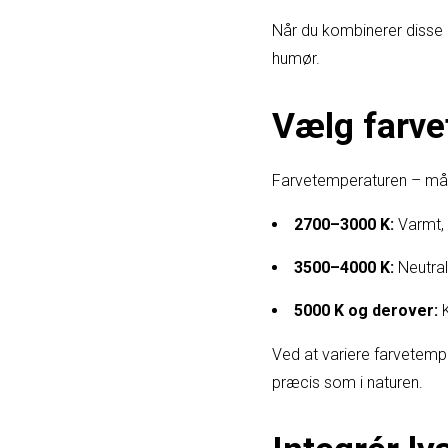
Når du kombinerer disse l
humør.
Vælg farv
Farvetemperaturen – målt 
2700–3000 K:
Varmt, g
3500–4000 K:
Neutral
5000 K og derover:
K
Ved at variere farvetemp
præcis som i naturen.