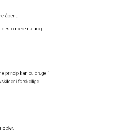
re åbent.
g desto mere naturlig
r
me princip kan du bruge i
skilder i forskellige
møbler.