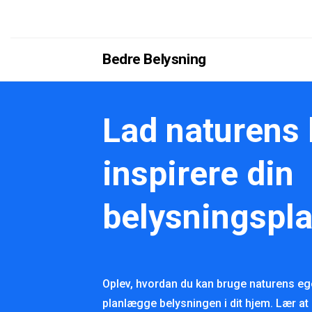
Bedre Belysning
Lad naturens 
inspirere din
belysningspl
Oplev, hvordan du kan bruge naturens eget
planlægge belysningen i dit hjem. Lær at