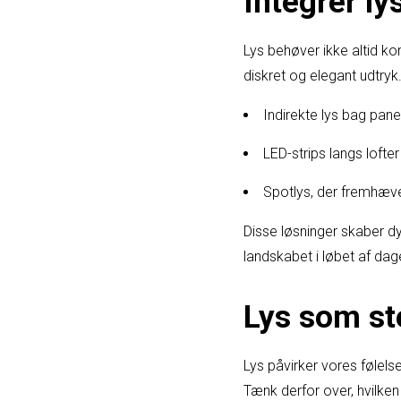
Integrér ly
Lys behøver ikke altid ko
diskret og elegant udtryk.
Indirekte lys bag panel
LED-strips langs lofter 
Spotlys, der fremhæver
Disse løsninger skaber d
landskabet i løbet af dag
Lys som s
Lys påvirker vores følelse
Tænk derfor over, hvilken