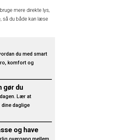
ruge mere direkte lys,
e, så du både kan læse
hvordan du med smart
 ro, komfort og
n gør du
rdagen. Lær at
 dine daglige
asse og have
urlig overgang mellem