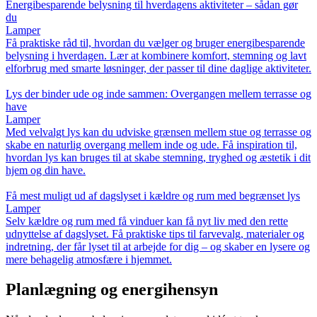
Energibesparende belysning til hverdagens aktiviteter – sådan gør
du
Lamper
Få praktiske råd til, hvordan du vælger og bruger energibesparende
belysning i hverdagen. Lær at kombinere komfort, stemning og lavt
elforbrug med smarte løsninger, der passer til dine daglige aktiviteter.
Lys der binder ude og inde sammen: Overgangen mellem terrasse og
have
Lamper
Med velvalgt lys kan du udviske grænsen mellem stue og terrasse og
skabe en naturlig overgang mellem inde og ude. Få inspiration til,
hvordan lys kan bruges til at skabe stemning, tryghed og æstetik i dit
hjem og din have.
Få mest muligt ud af dagslyset i kældre og rum med begrænset lys
Lamper
Selv kældre og rum med få vinduer kan få nyt liv med den rette
udnyttelse af dagslyset. Få praktiske tips til farvevalg, materialer og
indretning, der får lyset til at arbejde for dig – og skaber en lysere og
mere behagelig atmosfære i hjemmet.
Planlægning og energihensyn