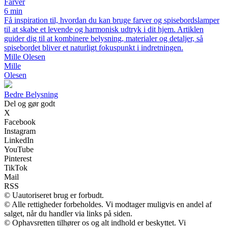
Farver
6 min
Få inspiration til, hvordan du kan bruge farver og spisebordslamper
til at skabe et levende og harmonisk udtryk i dit hjem. Artiklen
guider dig til at kombinere belysning, materialer og detaljer, så
spisebordet bliver et naturligt fokuspunkt i indretningen.
Mille Olesen
Mille
Olesen
Bedre Belysning
Del og gør godt
X
Facebook
Instagram
LinkedIn
YouTube
Pinterest
TikTok
Mail
RSS
© Uautoriseret brug er forbudt.
© Alle rettigheder forbeholdes. Vi modtager muligvis en andel af
salget, når du handler via links på siden.
© Ophavsretten tilhører os og alt indhold er beskyttet. Vi