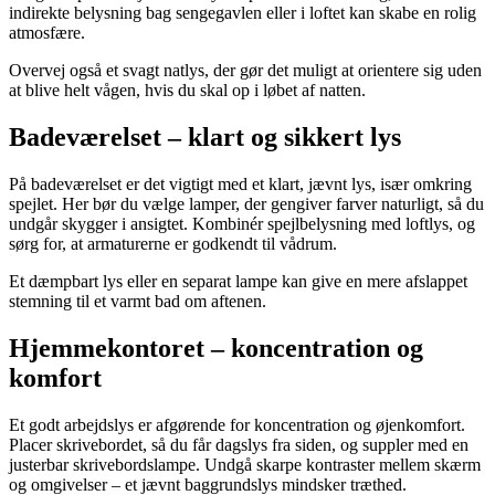
indirekte belysning bag sengegavlen eller i loftet kan skabe en rolig
atmosfære.
Overvej også et svagt natlys, der gør det muligt at orientere sig uden
at blive helt vågen, hvis du skal op i løbet af natten.
Badeværelset – klart og sikkert lys
På badeværelset er det vigtigt med et klart, jævnt lys, især omkring
spejlet. Her bør du vælge lamper, der gengiver farver naturligt, så du
undgår skygger i ansigtet. Kombinér spejlbelysning med loftlys, og
sørg for, at armaturerne er godkendt til vådrum.
Et dæmpbart lys eller en separat lampe kan give en mere afslappet
stemning til et varmt bad om aftenen.
Hjemmekontoret – koncentration og
komfort
Et godt arbejdslys er afgørende for koncentration og øjenkomfort.
Placer skrivebordet, så du får dagslys fra siden, og suppler med en
justerbar skrivebordslampe. Undgå skarpe kontraster mellem skærm
og omgivelser – et jævnt baggrundslys mindsker træthed.