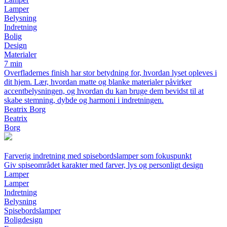
Lamper
Belysning
Indretning
Bolig
Design
Materialer
7 min
Overfladernes finish har stor betydning for, hvordan lyset opleves i
dit hjem. Lær, hvordan matte og blanke materialer påvirker
accentbelysningen, og hvordan du kan bruge dem bevidst til at
skabe stemning, dybde og harmoni i indretningen.
Beatrix Borg
Beatrix
Borg
Farverig indretning med spisebordslamper som fokuspunkt
Giv spiseområdet karakter med farver, lys og personligt design
Lamper
Lamper
Indretning
Belysning
Spisebordslamper
Boligdesign