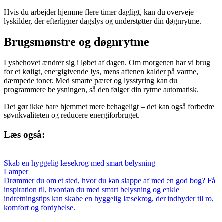
Hvis du arbejder hjemme flere timer dagligt, kan du overveje
lyskilder, der efterligner dagslys og understøtter din døgnrytme.
Brugsmønstre og døgnrytme
Lysbehovet ændrer sig i løbet af dagen. Om morgenen har vi brug
for et køligt, energigivende lys, mens aftenen kalder på varme,
dæmpede toner. Med smarte pærer og lysstyring kan du
programmere belysningen, så den følger din rytme automatisk.
Det gør ikke bare hjemmet mere behageligt – det kan også forbedre
søvnkvaliteten og reducere energiforbruget.
Læs også:
Skab en hyggelig læsekrog med smart belysning
Lamper
Drømmer du om et sted, hvor du kan slappe af med en god bog? Få
inspiration til, hvordan du med smart belysning og enkle
indretningstips kan skabe en hyggelig læsekrog, der indbyder til ro,
komfort og fordybelse.