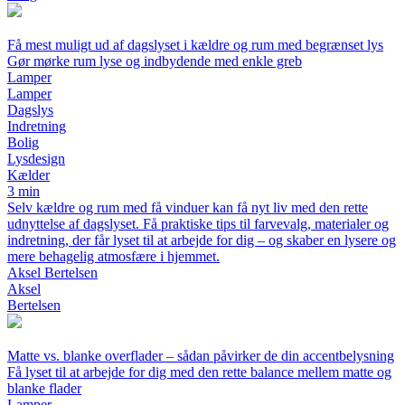
Få mest muligt ud af dagslyset i kældre og rum med begrænset lys
Gør mørke rum lyse og indbydende med enkle greb
Lamper
Lamper
Dagslys
Indretning
Bolig
Lysdesign
Kælder
3 min
Selv kældre og rum med få vinduer kan få nyt liv med den rette
udnyttelse af dagslyset. Få praktiske tips til farvevalg, materialer og
indretning, der får lyset til at arbejde for dig – og skaber en lysere og
mere behagelig atmosfære i hjemmet.
Aksel Bertelsen
Aksel
Bertelsen
Matte vs. blanke overflader – sådan påvirker de din accentbelysning
Få lyset til at arbejde for dig med den rette balance mellem matte og
blanke flader
Lamper