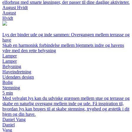
elforbrug med smarte løsninger, der passer til dine daglige aktiviteter.
August Hvidt
August
Hvidt
Lys der binder ude og inde sammen: Overgangen mellem terrasse og
have
Skab en harmonisk forbindelse mellem hjemmets indre og havens
ydre med den rette belysning
Lamper
Lamper
Belysning
Haveindretning
Udendørs design
Bolig
Stemning
5 min
Med velvalgt lys kan du udviske grænsen mellem stue og terrasse og
skabe en naturlig overgang mellem inde og ude. Få inspiration til,
hvordan lys kan bruges til at skabe stemning, tryghed og æstetik i dit
hjem og din have.
Daniel Vang
Daniel
Vang