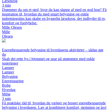
Læsekrog
3 min
Drømmer du om et sted, hvor du kan slappe af med en god bog? Få
inspiration til, hvordan du med smart belysning og enkle
indretningstips kan skabe en hyggelig læsekrog, der indbyder til ro,
komfort og fordybelse.
Mille Olesen
Mille
Olesen
Energibesparende belysning til hverdagens aktiviteter – sådan gør
du
Skab det rette lys i hjemmet og spar på strømmen med enkle
justeringer
Lamper
Lamper
Belysning
Energisparing
Bolig
Hverdag
Miljø
3 min
Få praktiske råd til, hvordan du vælger og bruger energibesparende
belysning i hverdagen. Lær at kombinere komfort, stemning og lavt