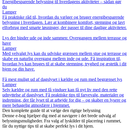
Energibesparende belysning til hverdagens aktiviteter – sådan gør
du
Lamper
Få praktiske råd til, hvordan du vælger og bruger energibesparende
belysning i hverdagen. Lær at kombinere komfort, stemning og lavt
elforbrug med smarte løsninger, der passer til dine daglige aktiviteter.
Lys der binder ude og inde sammen: Overgangen mellem terrasse og
have
Lamper
Med velvalgt lys kan du udviske grænsen mellem stue og terrasse og
skabe en naturlig overgang mellem inde og ude. Få inspiration til,
hvordan lys kan bruges til at skabe stemning, tryghed og æstetik i dit
hjem og din have.
Få mest muligt ud af dagslyset i kældre og rum med begrænset lys
Lamper
Selv kældre og rum med få vinduer kan få nyt liv med den rette
udnyttelse af dagslyset. Få praktiske tips til farvevalg, materialer og
indretning, der får lyset til at arbejde for dig – og skaber en lysere og
mere behagelig atmosfære i hjemmet.
Den komplette guide til at vælge den rigtige belysning
Denne e-bog hjælper dig med at navigere i det brede udvalg af
belysningsmuligheder. Fra valg af lyskilder til placering i rummet,
får du nyttige tips til at skabe perfekt lys i dit hjem.