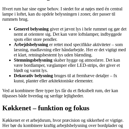
Hvert rum har sine egne behov. I stedet for at nøjes med én central
lampe i loftet, kan du opdele belysningen i zoner, der passer til
rummets brug.
Generel belysning
giver et jævnt lys i hele rummet og gør det
nemt at orientere sig. Det kan være loftslamper, indbyggede
spots eller store pendler.
Arbejdsbelysning
er rettet mod specifikke aktiviteter – som
læsning, madlavning eller håndarbejde. Her er det vigtigt med
et klart, retningsbestemt lys uden blænding.
Stemningsbelysning
skaber hygge og atmosfære. Det kan
være bordlamper, væglamper eller LED-strips, der giver et
blødt og varmt lys.
Dekorativ belysning
bruges til at fremhæve detaljer – fx
kunst, planter eller arkitektoniske elementer.
Ved at kombinere flere typer lys får du et fleksibelt rum, der kan
tilpasses både hverdag og særlige lejligheder.
Køkkenet – funktion og fokus
Køkkenet er et arbejdsrum, hvor præcision og sikkerhed er vigtige.
Her bør du kombinere kraftig arbejdsbelysning over bordplader og