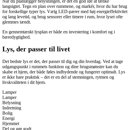
Når du planlægger belysningen, er det en god idé at tænke
langsigtet. Tegn en plan over rummene, og markér, hvor du har brug
for forskellige typer lys. Vælg LED-pærer med høj energieffektivitet
og lang levetid, og brug sensorer eller timere i rum, hvor lyset ofte
glemmes tændt.
En gennemtænkt lysplan er både en investering i komfort og i
bæredygtighed.
Lys, der passer til livet
Det bedste lys er det, der passer til dig og din hverdag. Ved at tage
udgangspunkt i rummets funktion og dine brugsmønstre kan du
skabe et hjem, der både føles indbydende og fungerer optimalt. Lys
er ikke bare praktisk – det er en del af stemningen, rytmen og
livskvaliteten i dit hjem.
Lamper
Lamper
Belysning
Indretning
Bolig
Energi
Hjemmet
Del og gør godt