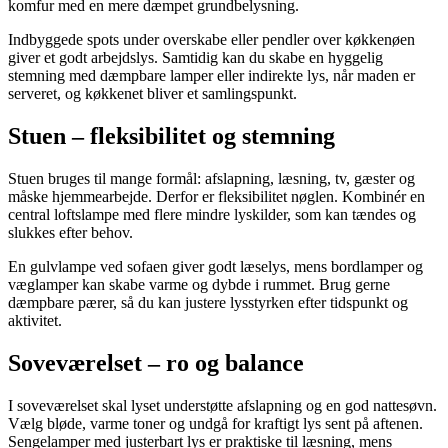
komfur med en mere dæmpet grundbelysning.
Indbyggede spots under overskabe eller pendler over køkkenøen
giver et godt arbejdslys. Samtidig kan du skabe en hyggelig
stemning med dæmpbare lamper eller indirekte lys, når maden er
serveret, og køkkenet bliver et samlingspunkt.
Stuen – fleksibilitet og stemning
Stuen bruges til mange formål: afslapning, læsning, tv, gæster og
måske hjemmearbejde. Derfor er fleksibilitet nøglen. Kombinér en
central loftslampe med flere mindre lyskilder, som kan tændes og
slukkes efter behov.
En gulvlampe ved sofaen giver godt læselys, mens bordlamper og
væglamper kan skabe varme og dybde i rummet. Brug gerne
dæmpbare pærer, så du kan justere lysstyrken efter tidspunkt og
aktivitet.
Soveværelset – ro og balance
I soveværelset skal lyset understøtte afslapning og en god nattesøvn.
Vælg bløde, varme toner og undgå for kraftigt lys sent på aftenen.
Sengelamper med justerbart lys er praktiske til læsning, mens